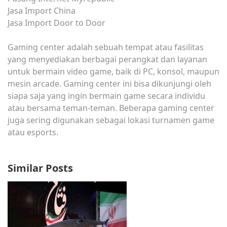
Jasa Import China
Jasa Import Door to Door
Gaming center adalah sebuah tempat atau fasilitas
yang menyediakan berbagai perangkat dan layanan
untuk bermain video game, baik di PC, konsol, maupun
mesin arcade. Gaming center ini bisa dikunjungi oleh
siapa saja yang ingin bermain game secara individu
atau bersama teman-teman. Beberapa gaming center
juga sering digunakan sebagai lokasi turnamen game
atau esports.
Similar Posts