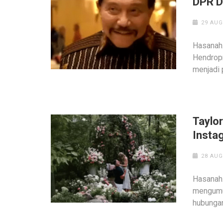
DPR D
29 AUG
Hasanah.
Hendropr
menjadi 
Taylo
Insta
28 AUG
Hasanah.
mengumu
hubungan