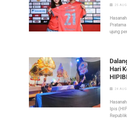
25 AUG
Hasanah.
Pratama 
ujung pe
Dalan
Hari 
HIPIB
24 AUG
Hasanah
Ipis (HI
Republik