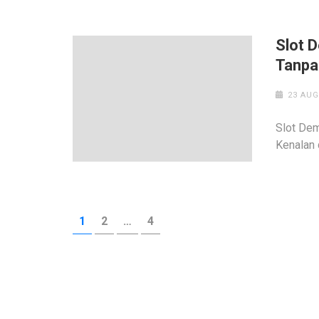
Slot 
Tanpa
23 AUG
Slot Dem
Kenalan 
Posts
PAGE
PAGE
PAGE
1
2
…
4
pagination