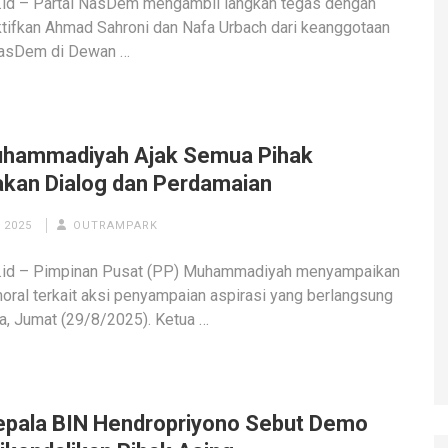
.id – Partai NasDem mengambil langkah tegas dengan
ifkan Ahmad Sahroni dan Nafa Urbach dari keanggotaan
NasDem di Dewan …
hammadiyah Ajak Semua Pihak
kan Dialog dan Perdamaian
 2025
OUTRAMPARK
.id – Pimpinan Pusat (PP) Muhammadiyah menyampaikan
oral terkait aksi penyampaian aspirasi yang berlangsung
ta, Jumat (29/8/2025). Ketua …
epala BIN Hendropriyono Sebut Demo