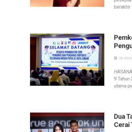
berakhir
‎Pemk
Pengu
26 AUG
‎HASANAH
9 Tahun
utama pe
Dua T
Cerai