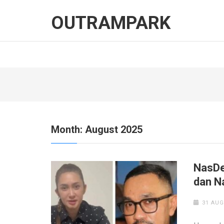
Skip
to
OUTRAMPARK
content
(Press
Enter)
Month:
August 2025
NasDe
dan N
31 AUG