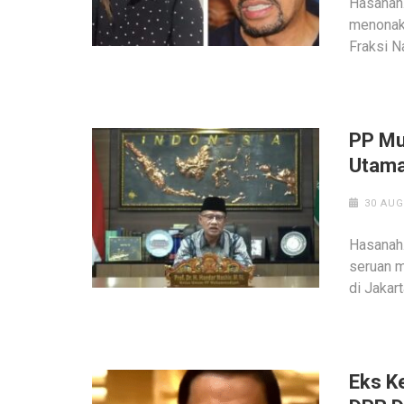
Hasanah
menonakt
Fraksi 
PP Mu
Utama
30 AUG
Hasanah
seruan m
di Jakar
Eks K