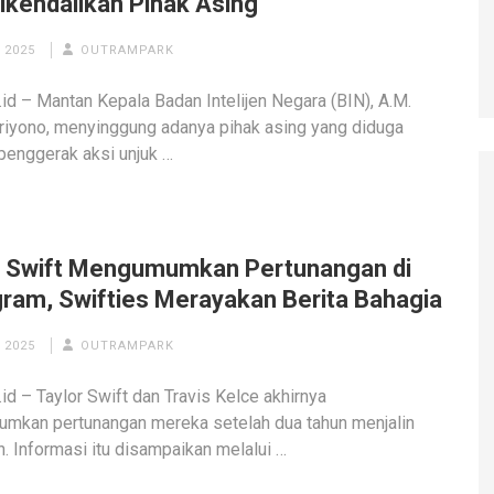
ikendalikan Pihak Asing
 2025
OUTRAMPARK
id – Mantan Kepala Badan Intelijen Negara (BIN), A.M.
iyono, menyinggung adanya pihak asing yang diduga
penggerak aksi unjuk …
r Swift Mengumumkan Pertunangan di
gram, Swifties Merayakan Berita Bahagia
 2025
OUTRAMPARK
id – Taylor Swift dan Travis Kelce akhirnya
mkan pertunangan mereka setelah dua tahun menjalin
. Informasi itu disampaikan melalui …