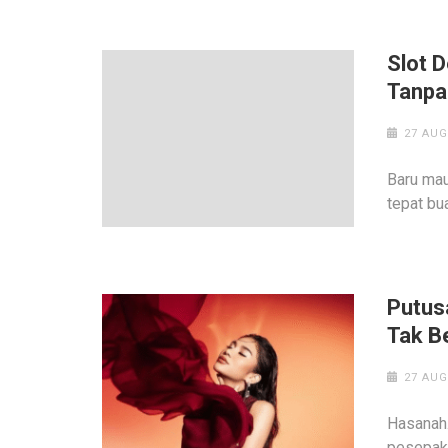
Slot 
Tanpa
27 AUG
Baru mau
tepat bu
Putusa
Tak B
27 AUG
Hasanah.
pesepak 