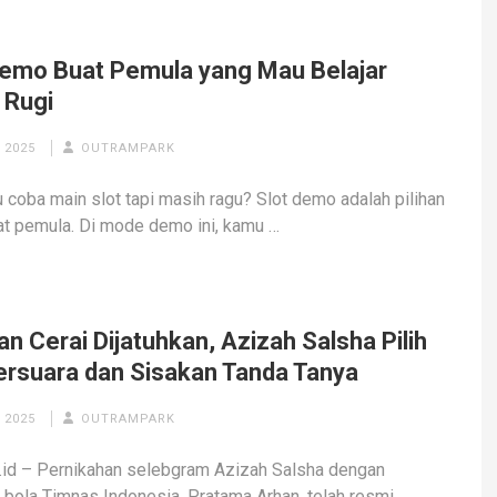
Demo Buat Pemula yang Mau Belajar
 Rugi
 2025
OUTRAMPARK
 coba main slot tapi masih ragu? Slot demo adalah pilihan
at pemula. Di mode demo ini, kamu …
n Cerai Dijatuhkan, Azizah Salsha Pilih
ersuara dan Sisakan Tanda Tanya
 2025
OUTRAMPARK
id – Pernikahan selebgram Azizah Salsha dengan
bola Timnas Indonesia, Pratama Arhan, telah resmi