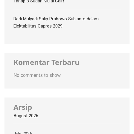
Tahap 3 Sudah Mulai Cair!
Dedi Mulyadi Salip Prabowo Subianto dalam
Elektabilitas Capres 2029
Komentar Terbaru
No comments to show.
Arsip
August 2026
July 2026