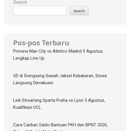
Search
Search
Pos-pos Terbaru
Preview Man City vs Atletico Madrid 9 Agustus,
Lengkap Line Up
SD di Srengseng Sawah Jaksel Kebakaran, Siswa
Langsung Dievakuasi
Link Streaming Sparta Praha vs Lyon 5 Agustus,
Kualifikasi UCL
Cara Cairkan Saldo Bantuan PKH dan BPNT 2026,