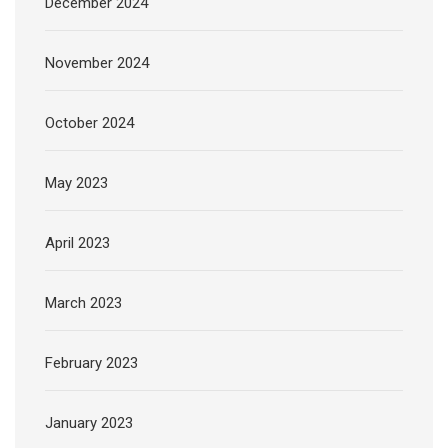
December 2024
November 2024
October 2024
May 2023
April 2023
March 2023
February 2023
January 2023