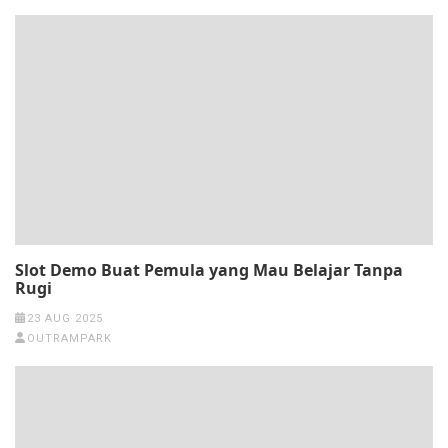
Slot Demo Buat Pemula yang Mau Belajar Tanpa
Rugi
23 AUG 2025
OUTRAMPARK