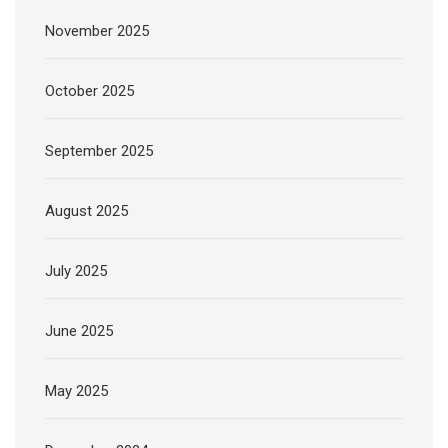
November 2025
October 2025
September 2025
August 2025
July 2025
June 2025
May 2025