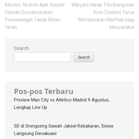
navigation
Menteri Nusron Ajak Kepala
Maryani Harap Pembangunan
Daerah Sosialisasikan
Kota Cirebon Terus
Pemasangan Tanda Batas
Memberikan Manfaat bagi
Tanah
Masyarakat
Search
Search
Pos-pos Terbaru
Preview Man City vs Atletico Madrid 9 Agustus,
Lengkap Line Up
SD di Srengseng Sawah Jaksel Kebakaran, Siswa
Langsung Dievakuasi