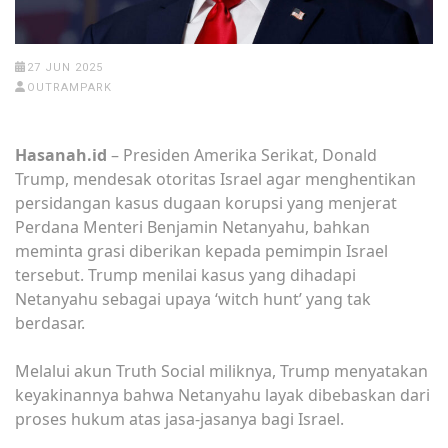
27 JUN 2025
OUTRAMPARK
Hasanah.id
– Presiden Amerika Serikat, Donald
Trump, mendesak otoritas Israel agar menghentikan
persidangan kasus dugaan korupsi yang menjerat
Perdana Menteri Benjamin Netanyahu, bahkan
meminta grasi diberikan kepada pemimpin Israel
tersebut. Trump menilai kasus yang dihadapi
Netanyahu sebagai upaya ‘witch hunt’ yang tak
berdasar.
Melalui akun Truth Social miliknya, Trump menyatakan
keyakinannya bahwa Netanyahu layak dibebaskan dari
proses hukum atas jasa-jasanya bagi Israel.