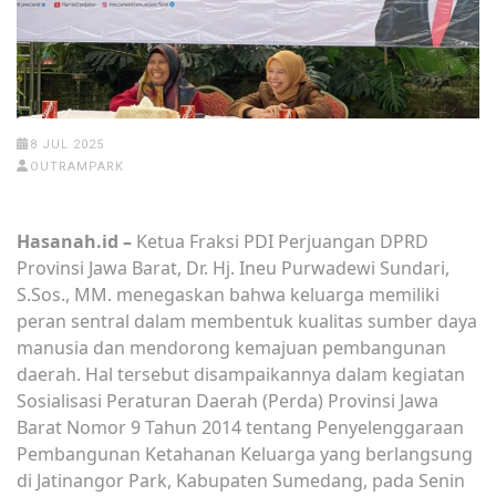
8 JUL 2025
OUTRAMPARK
Hasanah.id –
Ketua Fraksi PDI Perjuangan DPRD
Provinsi Jawa Barat, Dr. Hj. Ineu Purwadewi Sundari,
S.Sos., MM. menegaskan bahwa keluarga memiliki
peran sentral dalam membentuk kualitas sumber daya
manusia dan mendorong kemajuan pembangunan
daerah. Hal tersebut disampaikannya dalam kegiatan
Sosialisasi Peraturan Daerah (Perda) Provinsi Jawa
Barat Nomor 9 Tahun 2014 tentang Penyelenggaraan
Pembangunan Ketahanan Keluarga yang berlangsung
di Jatinangor Park, Kabupaten Sumedang, pada Senin