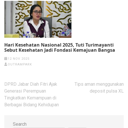
Hari Kesehatan Nasional 2025, Tuti Turimayanti
Sebut Kesehatan Jadi Fondasi Kemajuan Bangsa
12 NOV 2025
OUTRAMPARK
Post
DPRD Jabar Diah Fitri Ajak
Tips aman menggunakan
navigation
Generasi Perempuan
deposit pulsa XL
Tingkatkan Kemampuan di
Berbagai Bidang Kehidupan
Search