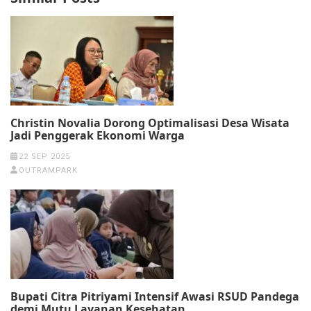
Christin Novalia Dorong Optimalisasi Desa Wisata
Jadi Penggerak Ekonomi Warga
22 SEP 2025
OUTRAMPARK
Bupati Citra Pitriyami Intensif Awasi RSUD Pandega
demi Mutu Layanan Kesehatan