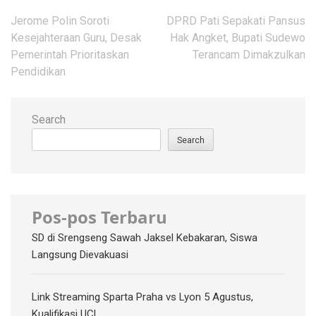
Post
Jerome Polin Soroti
DPRD Pati Sepakati Pansus
navigation
Kesejahteraan Guru, Desak
Hak Angket, Bupati Sudewo
Pemerintah Prioritaskan
Terancam Dimakzulkan
Pendidikan
Search
Search
Pos-pos Terbaru
SD di Srengseng Sawah Jaksel Kebakaran, Siswa
Langsung Dievakuasi
Link Streaming Sparta Praha vs Lyon 5 Agustus,
Kualifikasi UCL