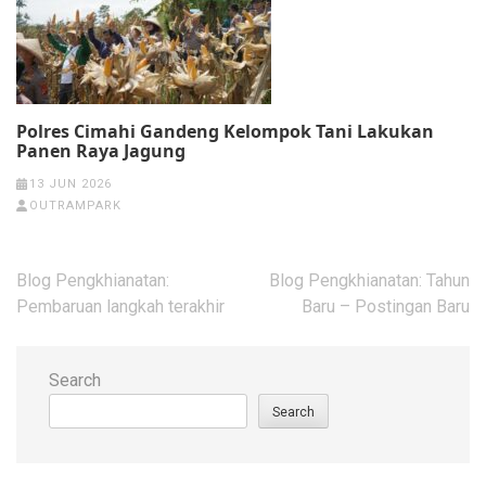
Polres Cimahi Gandeng Kelompok Tani Lakukan
Panen Raya Jagung
13 JUN 2026
OUTRAMPARK
Post
Blog Pengkhianatan:
Blog Pengkhianatan: Tahun
navigation
Pembaruan langkah terakhir
Baru – Postingan Baru
Search
Search