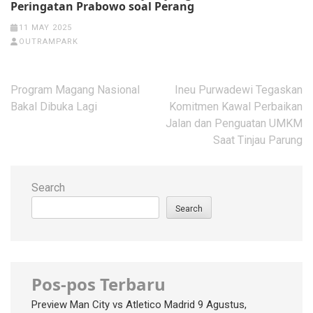
Peringatan Prabowo soal Perang
11 MAY 2025
OUTRAMPARK
Post
Program Magang Nasional
Ineu Purwadewi Tegaskan
navigation
Bakal Dibuka Lagi
Komitmen Kawal Perbaikan
Jalan dan Penguatan UMKM
Saat Tinjau Parung
Search
Search
Pos-pos Terbaru
Preview Man City vs Atletico Madrid 9 Agustus,