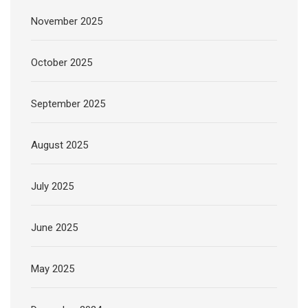
November 2025
October 2025
September 2025
August 2025
July 2025
June 2025
May 2025