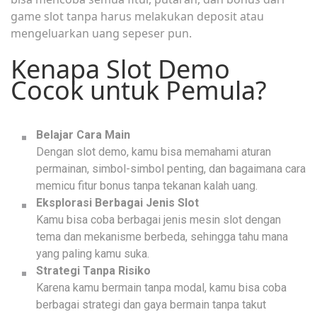
game slot tanpa harus melakukan deposit atau
mengeluarkan uang sepeser pun.
Kenapa Slot Demo
Cocok untuk Pemula?
Belajar Cara Main
Dengan slot demo, kamu bisa memahami aturan
permainan, simbol-simbol penting, dan bagaimana cara
memicu fitur bonus tanpa tekanan kalah uang.
Eksplorasi Berbagai Jenis Slot
Kamu bisa coba berbagai jenis mesin slot dengan
tema dan mekanisme berbeda, sehingga tahu mana
yang paling kamu suka.
Strategi Tanpa Risiko
Karena kamu bermain tanpa modal, kamu bisa coba
berbagai strategi dan gaya bermain tanpa takut