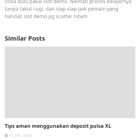
coba dulu pakai slot demo. Nikmati proses belajarnya
tanpa takut rugi, dan siap-siap jadi pemain yang
handal!
slot demo pg scatter hitam
Similar Posts
Tips aman menggunakan deposit pulsa XL
17 JUL 2025