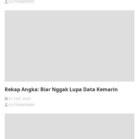
OUTRAMPARK
Rekap Angka: Biar Nggak Lupa Data Kemarin
21 FEB 2026
OUTRAMPARK