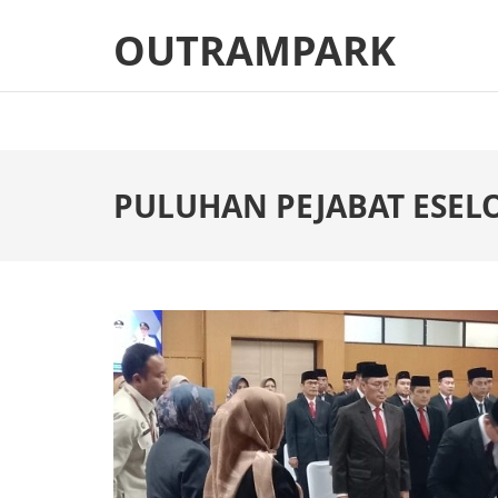
Skip
OUTRAMPARK
to
content
(Press
Enter)
‎PULUHAN PEJABAT ESEL