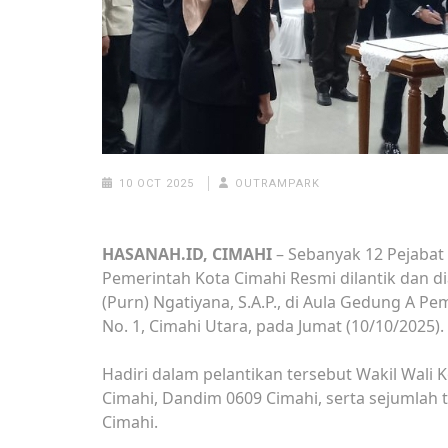
10 OCT 2025
OUTRAMPARK
HASANAH.ID, CIMAHI
– Sebanyak 12 Pejabat 
Pemerintah Kota Cimahi Resmi dilantik dan d
(Purn) Ngatiyana, S.A.P., di Aula Gedung A 
No. 1, Cimahi Utara, pada Jumat (10/10/2025).
Hadiri dalam pelantikan tersebut Wakil Wali 
Cimahi, Dandim 0609 Cimahi, serta sejumlah
Cimahi.