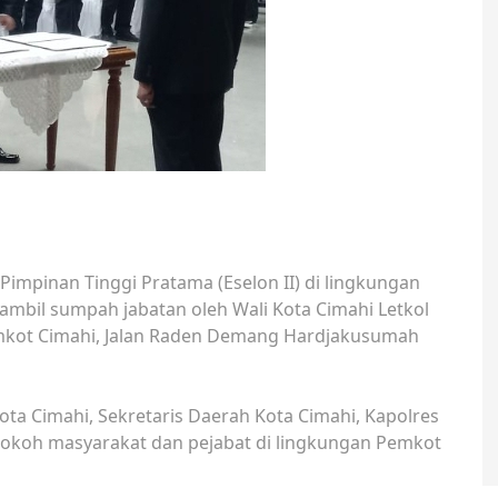
Pimpinan Tinggi Pratama (Eselon II) di lingkungan
iambil sumpah jabatan oleh Wali Kota Cimahi Letkol
Pemkot Cimahi, Jalan Raden Demang Hardjakusumah
Kota Cimahi, Sekretaris Daerah Kota Cimahi, Kapolres
 tokoh masyarakat dan pejabat di lingkungan Pemkot