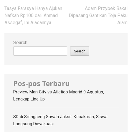
Post
Tasya Farasya Hanya Ajukan
Adam Przybek Bakal
navigation
Nafkah Rp100 dari Ahmad
Dipasang Gantikan Teja Paku
Assegaf, Ini Alasannya
Alam
Search
Search
Pos-pos Terbaru
Preview Man City vs Atletico Madrid 9 Agustus,
Lengkap Line Up
SD di Srengseng Sawah Jaksel Kebakaran, Siswa
Langsung Dievakuasi