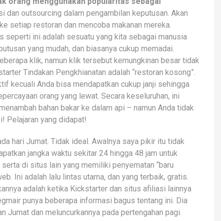
ak orang menggunakan popularitas sebagai
nsi dan outsourcing dalam pengambilan keputusan. Akan
i ke setiap restoran dan mencoba makanan mereka.
 seperti ini adalah sesuatu yang kita sebagai manusia
eputusan yang mudah, dan biasanya cukup memadai.
berapa klik, namun klik tersebut kemungkinan besar tidak
starter Tindakan Pengkhianatan adalah “restoran kosong”.
ktif kecuali Anda bisa mendapatkan cukup janji sehingga
percayaan orang yang lewat. Secara keseluruhan, ini
k menambah bahan bakar ke dalam api – namun Anda tidak
 Pelajaran yang didapat!
hari Jumat. Tidak ideal. Awalnya saya pikir itu tidak
atkan jangka waktu sekitar 24 hingga 48 jam untuk
serta di situs lain yang memiliki penyematan “baru
. Ini adalah lalu lintas utama, dan yang terbaik, gratis.
nnya adalah ketika Kickstarter dan situs afiliasi lainnya
egmair punya beberapa informasi bagus tentang ini. Dia
an Jumat dan meluncurkannya pada pertengahan pagi.