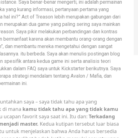
stance. Saya benar-benar mengerti, ini adalah permainan
ka yang kurang informasi, pertanyaan pertama yang
a hal ini?” Act of Treason lebih merupakan gabungan dari
ulan merupakan dua game yang paling sering saya mainkan
reason. Saya pikir melakukan perbandingan dan kontras
an bermanfaat karena akan membantu orang-orang dengan
n”, dan membantu mereka mengetahui dengan sangat
asannya. itu berbeda. Saya akan menulis postingan blog
esifik antara kedua game ini serta analisis teori
ukkan dalam FAQ saya untuk Kickstarter berikutnya. Saya
rapa strategi mendalam tentang Avalon / Mafia, dan
ermainan ini.
ntahkan saya – saya tidak tahu apa yang
ik di mana
kamu tidak tahu apa yang tidak kamu
capan favorit saya saat ini. Itu dan:
Terkadang
menjadi master.
Kedua kutipan tersebut luar biasa
u untuk menjelaskan bahwa Anda harus bersedia