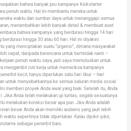
nunjukkan bahwa banyak juru kampanye Kickstarter
ra penuh waktu. Hal ini membantu mereka untuk
mereka waktu dan sumber daya untuk menanggapi semua
ran, menambahkan lebih banyak detail & membuat aset
h membaca bahwa kampanye yang berdurasi hingga 14 hari
berdurasi hingga 30 atau 60 hari. Hal ini diyakini
ktu yang menciptakan suatu “urgensi”, dimana masyarakat
bih cepat, daripada berencana untuk bertindak nanti –
kerjaan penuh waktu saya, jadi saya memutuskan untuk
ya mengambil cuti kerja untuk memeriksa kampanye
 penerbit kecil, hanya diperlukan satu hari libur – hari
ran untuk menyebarkannya ke semua saluran media sosial
ni memberi proyek Anda awal yang baik. Setelah itu, Anda
 Jika Anda telah melakukan uji tuntas, segala sesuatunya
erlu melakukan koreksi besar apa pun. Jika Anda adalah
kinan besar Anda akan memiliki audiens yang jauh lebih
waktu sepertinya tidak diperlukan. Kalau dipikir-pikir,
erutama sebagai penerbit baru.