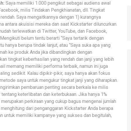
ah:
Saya memiliki 1.000 pengikut sebagai audiens awal
 Facebook, milis Tindakan Pengkhianatan, dll. Tingkat
p rendah. Saya mengaitkannya dengan 1) kurangnya
a antara akuisisi mereka dan saat Kickstarter diluncurkan.
dah terlewatkan di Twitter, YouTube, dan Facebook,
Mengikuti belum tentu berarti “Saya tertarik dengan
u hanya berupa tindak lanjut, atau “Saya suka apa yang
lemah ke produk Anda jika dibandingkan dengan
an tingkat keberhasilan yang rendah dan janji yang lebih
mail memang memiliki performa terbaik, namun ini juga
ng sedikit. Kalau dipikir-pikir, saya hanya akan fokus
etode saya untuk mengukur tingkat janji yang diharapkan.
girimkan pembaruan penting secara berkala ke milis
tentang keterlibatan dan keterbukaan. Jika hanya 1%
 merupakan perkiraan yang cukup bagus mengenai jumlah
t menghitung dari penganggaran Kickstarter Anda berapa
an untuk memiliki kampanye yang sukses dan begitulah,