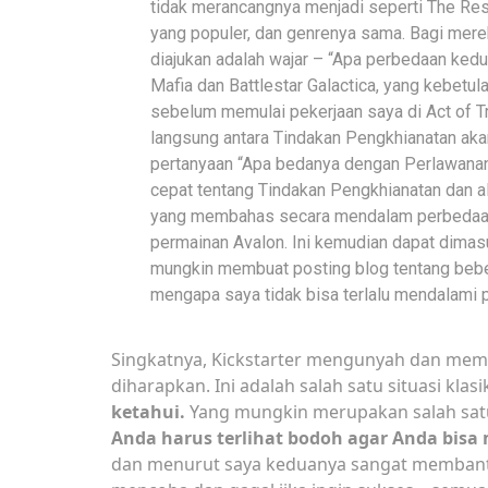
tidak merancangnya menjadi seperti The Resi
yang populer, dan genrenya sama. Bagi mere
diajukan adalah wajar – “Apa perbedaan kedu
Mafia dan Battlestar Galactica, yang kebet
sebelum memulai pekerjaan saya di Act of T
langsung antara Tindakan Pengkhianatan ak
pertanyaan “Apa bedanya dengan Perlawana
cepat tentang Tindakan Pengkhianatan dan al
yang membahas secara mendalam perbedaan sp
permainan Avalon. Ini kemudian dapat dimas
mungkin membuat posting blog tentang bebe
mengapa saya tidak bisa terlalu mendalami p
Singkatnya, Kickstarter mengunyah dan memu
diharapkan. Ini adalah salah satu situasi klas
ketahui.
Yang mungkin merupakan salah satu u
Anda harus terlihat bodoh agar Anda bisa 
dan menurut saya keduanya sangat membant