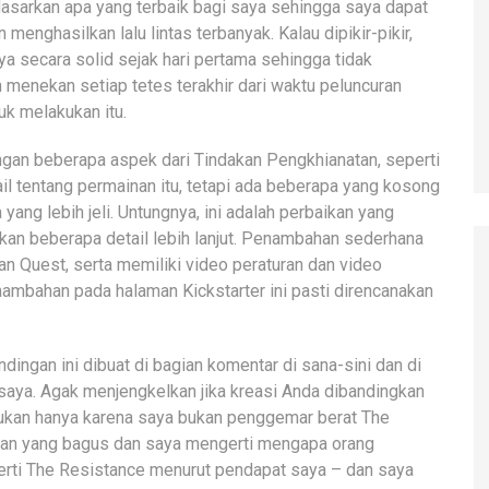
asarkan apa yang terbaik bagi saya sehingga saya dapat
nghasilkan lalu lintas terbanyak. Kalau dipikir-pikir,
a secara solid sejak hari pertama sehingga tidak
enekan setiap tetes terakhir dari waktu peluncuran
uk melakukan itu.
gan beberapa aspek dari Tindakan Pengkhianatan, seperti
il tentang permainan itu, tetapi ada beberapa yang kosong
yang lebih jeli. Untungnya, ini adalah perbaikan yang
n beberapa detail lebih lanjut. Penambahan sederhana
n Quest, serta memiliki video peraturan dan video
mbahan pada halaman Kickstarter ini pasti direncanakan
dingan ini dibuat di bagian komentar di sana-sini dan di
saya. Agak menjengkelkan jika kreasi Anda dibandingkan
 bukan hanya karena saya bukan penggemar berat The
inan yang bagus dan saya mengerti mengapa orang
perti The Resistance menurut pendapat saya – dan saya