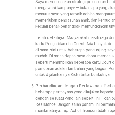
Saya merencanakan strategi peluncuran berd
mengawasi kampanye – bukan apa yang akan me
menurut saya yang terbaik adalah mengaturny
memerlukan pengasuhan anak, dan kemudian m
kecuali benar-benar tidak memungkinkan unt
Lebih detailnya:
Masyarakat masih ragu den
kartu Pengadilan dan Quest. Ada banyak deta
di sana-sini untuk beberapa pengunjung saya 
mudah. Di masa depan saya dapat memasukka
seperti menampilkan beberapa kartu Court da
pemutaran adalah tambahan yang bagus. Pena
untuk dijalankannya Kickstarter berikutnya.
Perbandingan dengan Perlawanan:
Perban
beberapa pertanyaan yang ditujukan kepada 
dengan sesuatu yang lain seperti ini – dan
Resistance. Jangan salah paham, ini perma
menikmatinya. Tapi Act of Treason tidak se