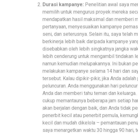
Durasi kampanye:
Penelitian awal saya me
memilih untuk mengurus proyek mereka seca
mendapatkan hasil maksimal dan memberi 
pertanyaan, menyesuaikan kampanye pemasa
seni, dan seterusnya. Selain itu, saya tela
berkinerja lebih baik daripada kampanye yang 
disebabkan oleh lebih singkatnya jangka wa
lebih cenderung untuk mengambil tindakan le
namun kemudian melupakannya. Ini bukan pe
melakukan kampanye selama 14 hari dan sa
tersebut. Kalau dipikir-pikir, jika Anda adalah
peluncuran. Anda menggunakan hari peluncu
Anda dan memberi tahu teman dan keluarga. I
cukup memantaunya beberapa jam setiap hari.
akan berjalan dengan baik, dan Anda tidak p
penerbit kecil atau penerbit pemula, kemung
kecil dan mudah dikelola – pemantauan penuh 
saya menargetkan waktu 30 hingga 90 hari, t