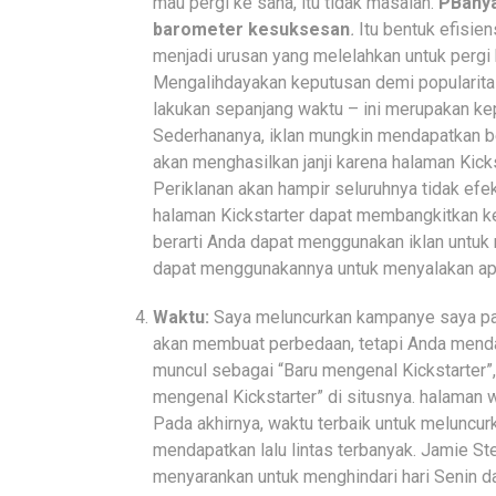
mau pergi ke sana, itu tidak masalah.
P
Bany
barometer kesuksesan
.
Itu bentuk efisie
menjadi urusan yang melelahkan untuk perg
Mengalihdayakan keputusan demi popularitas
lakukan sepanjang waktu – ini merupakan k
Sederhananya, iklan mungkin mendapatkan be
akan menghasilkan janji karena halaman Kick
Periklanan akan hampir seluruhnya tidak efe
halaman Kickstarter dapat membangkitkan ke
berarti Anda dapat menggunakan iklan untu
dapat menggunakannya untuk menyalakan api!
Waktu:
Saya meluncurkan kampanye saya pada 
akan membuat perbedaan, tetapi Anda mendap
muncul sebagai “Baru mengenal Kickstarter”, 
mengenal Kickstarter” di situsnya. halaman web
Pada akhirnya, waktu terbaik untuk meluncurka
mendapatkan lalu lintas terbanyak. Jamie St
menyarankan untuk menghindari hari Senin d