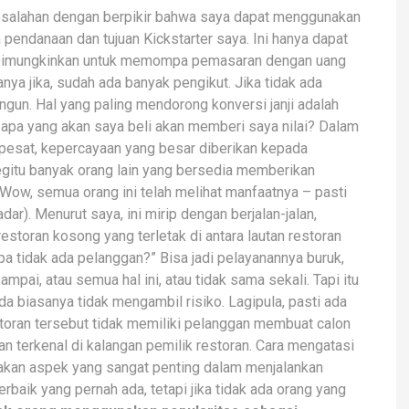
salahan dengan berpikir bahwa saya dapat menggunakan
 pendanaan dan tujuan Kickstarter saya. Ini hanya dapat
i. Dimungkinkan untuk memompa pemasaran dengan uang
anya jika, sudah ada banyak pengikut. Jika tidak ada
ngun. Hal yang paling mendorong konversi janji adalah
 apa yang akan saya beli akan memberi saya nilai? Dalam
pesat, kepercayaan yang besar diberikan kepada
gitu banyak orang lain yang bersedia memberikan
“Wow, semua orang ini telah melihat manfaatnya – pasti
dar). Menurut saya, ini mirip dengan berjalan-jalan,
estoran kosong yang terletak di antara lautan restoran
a tidak ada pelanggan?” Bisa jadi pelayanannya buruk,
mpai, atau semua hal ini, atau tidak sama sekali. Tapi itu
nda biasanya tidak mengambil risiko. Lagipula, pasti ada
storan tersebut tidak memiliki pelanggan membuat calon
dan terkenal di kalangan pemilik restoran. Cara mengatasi
upakan aspek yang sangat penting dalam menjalankan
erbaik yang pernah ada, tetapi jika tidak ada orang yang