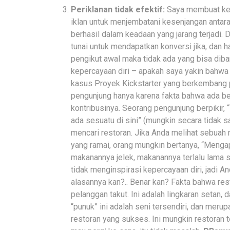
Periklanan tidak efektif:
Saya membuat ke
iklan untuk menjembatani kesenjangan antara
berhasil dalam keadaan yang jarang terjad
tunai untuk mendapatkan konversi jika, dan h
pengikut awal maka tidak ada yang bisa diba
kepercayaan diri – apakah saya yakin bahwa
kasus Proyek Kickstarter yang berkembang 
pengunjung hanya karena fakta bahwa ada be
kontribusinya. Seorang pengunjung berpikir, 
ada sesuatu di sini” (mungkin secara tidak sa
mencari restoran. Jika Anda melihat sebuah r
yang ramai, orang mungkin bertanya, “Mengap
makanannya jelek, makanannya terlalu lama sa
tidak menginspirasi kepercayaan diri,
jadi A
alasannya kan?.. Benar kan? Fakta bahwa re
pelanggan takut. Ini adalah lingkaran setan, 
“punuk” ini adalah seni tersendiri, dan mer
restoran yang sukses. Ini mungkin restoran t