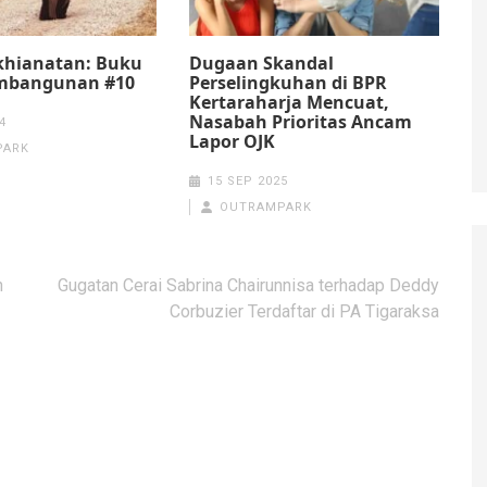
khianatan: Buku
Dugaan Skandal
mbangunan #10
Perselingkuhan di BPR
Kertaraharja Mencuat,
Nasabah Prioritas Ancam
4
Lapor OJK
PARK
15 SEP 2025
OUTRAMPARK
h
Gugatan Cerai Sabrina Chairunnisa terhadap Deddy
Corbuzier Terdaftar di PA Tigaraksa