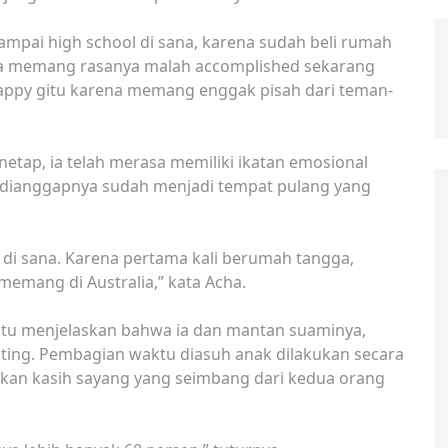
sampai high school di sana, karena sudah beli rumah
nya memang rasanya malah accomplished sekarang
 happy gitu karena memang enggak pisah dari teman-
tap, ia telah merasa memiliki ikatan emosional
t dianggapnya sudah menjadi tempat pulang yang
i sana. Karena pertama kali berumah tangga,
emang di Australia,” kata Acha.
 itu menjelaskan bahwa ia dan mantan suaminya,
nting. Pembagian waktu diasuh anak dilakukan secara
tkan kasih sayang yang seimbang dari kedua orang