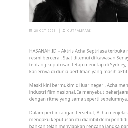
28 OCT 2025
OUTRAMPARK
HASANAH.ID – Aktris Acha Septriasa terbuka 
resmi bercerai. Saat ditemui di kawasan Se
tentang keputusan tetap menetap di Sydney,
kariernya di dunia perfilman yang masih aktif
Meski kini bermukim di luar negeri, Acha me
industri film nasional. Ia menyebut pekerjaan
dengan ritme yang sama seperti sebelumnya.
Dalam perbincangan tersebut, Acha menjelaska
mengaku keputusan itu diambil demi pendidik
bahkan telah menyiapkan rencana jangka pa